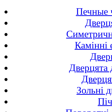
Печные 
Дверця
Симетричні
Камінні 
Двер
Дверцята 
Дверця
Зольні д
Піч