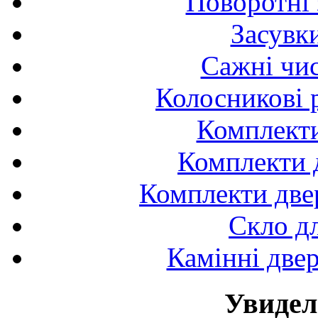
Поворотні 
Засувк
Сажні чис
Колосникові 
Комплекти
Комплекти д
Комплекти двер
Скло д
Камінні двер
Увидел