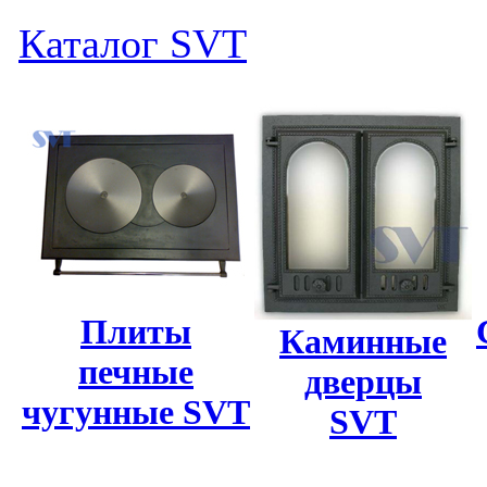
Каталог SVT
Плиты
Каминные
печные
дверцы
чугунные SVT
SVT