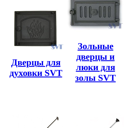
Зольные
дверцы и
Дверцы для
люки для
духовки SVT
золы SVT